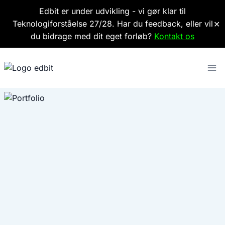
Edbit er under udvikling - vi gør klar til
Teknologiforståelse 27/28. Har du feedback, eller vil
✕
du bidrage med dit eget forløb?
Kontakt os
Fortsæt
til
indhold