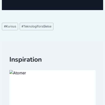
Indlæg-
#
Kursus
#
Teknologiforståelse
tags:
Inspiration