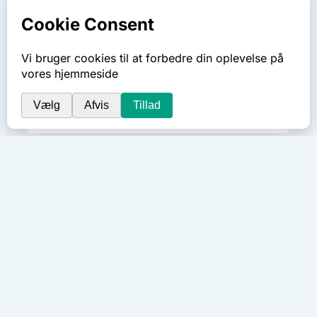
AKTIVITETER
Kan planter svede?
Undersøg planters evne til at transpirere
med regneark og micro:bit
AKTIVITETER