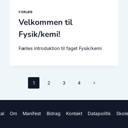
FORLØB
Velkommen til
Fysik/kemi!
Fælles introduktion til faget Fysik/kemi
Næste
1
2
3
4
side
tal
Om
Manifest
Bidrag
Kontakt
Datapolitik
Skol