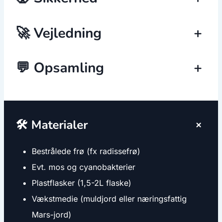
🚀 Vejledning
+
💬 Opsamling
+
+
🛠️ Materialer
Bestrålede frø (fx radissefrø)
Evt. mos og cyanobakterier
Plastflasker (1,5-2L flaske)
Vækstmedie (muldjord eller næringsfattig
Mars-jord)