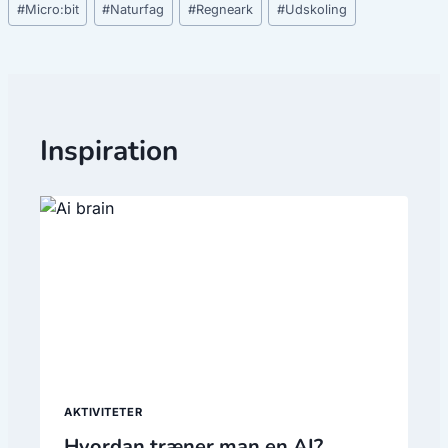
#
Micro:bit
#
Naturfag
#
Regneark
#
Udskoling
Inspiration
AKTIVITETER
Hvordan træner man en AI?