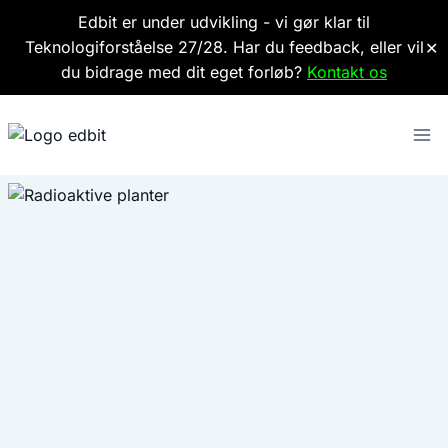
Edbit er under udvikling - vi gør klar til
Teknologiforståelse 27/28. Har du feedback, eller vil
✕
du bidrage med dit eget forløb?
Kontakt os
Fortsæt
til
indhold