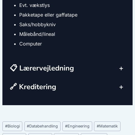
Evt. vækstlys
Pakketape eller gaffatape
Saks/hobbykniv
Målebånd/lineal
Computer
📋 Lærervejledning
+
🔗 Kreditering
+
Indlæg-
#
Biologi
#
Databehandling
#
Engineering
#
Matematik
tags: