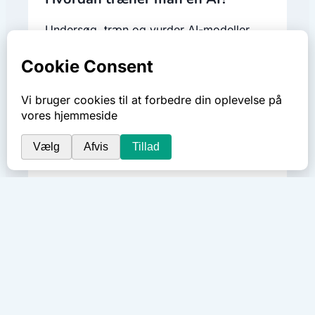
Undersøg, træn og vurder AI-modeller
med regneark
AKTIVITETER
Hvad er atomer og grundstoffer?