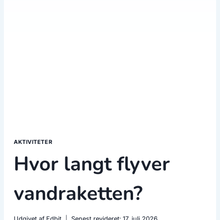
AKTIVITETER
Hvor langt flyver
vandraketten?
Udgivet af
Edbit
Senest revideret:
17. juli 2026