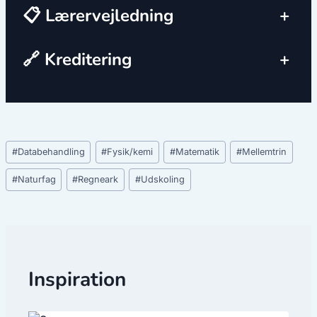
📋 Lærervejledning
+
🔗 Kreditering
+
Indlæg-
#
Databehandling
#
Fysik/kemi
#
Matematik
#
Mellemtrin
tags:
#
Naturfag
#
Regneark
#
Udskoling
Inspiration