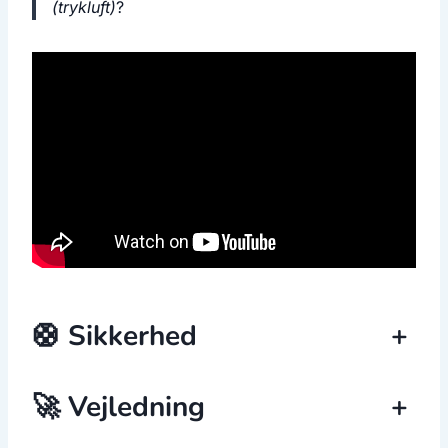
(trykluft)
?
🛟 Sikkerhed
+
🚀 Vejledning
+