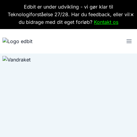
Edbit er under udvikling - vi gør klar til
Teknologiforståelse 27/28. Har du feedback, eller vil
✕
du bidrage med dit eget forløb?
Kontakt os
Fortsæt
til
indhold