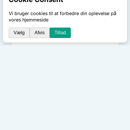
AKTIVITETER
Kan du lande ægget sikkert?
Brug micro:bit til at måle acceleration, før
du knækker for mange æg!