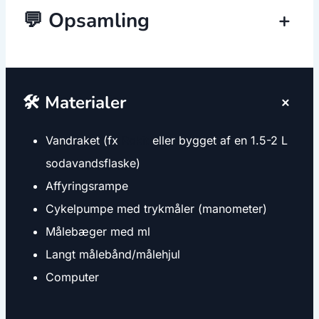
💬 Opsamling
+
+
🛠️ Materialer
Vandraket (fx
Rokit
eller bygget af en 1.5-2 L
sodavandsflaske)
Affyringsrampe
Cykelpumpe med trykmåler (manometer)
Målebæger med ml
Langt målebånd/målehjul
Computer